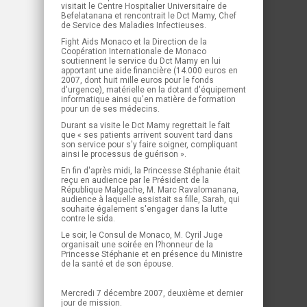
visitait le Centre Hospitalier Universitaire de
Befelatanana et rencontrait le Dct Mamy, Chef
de Service des Maladies Infectieuses.
Fight Aids Monaco et la Direction de la
Coopération Internationale de Monaco
soutiennent le service du Dct Mamy en lui
apportant une aide financière (14.000 euros en
2007, dont huit mille euros pour le fonds
d'urgence), matérielle en la dotant d'équipement
informatique ainsi qu'en matière de formation
pour un de ses médecins.
Durant sa visite le Dct Mamy regrettait le fait
que « ses patients arrivent souvent tard dans
son service pour s'y faire soigner, compliquant
ainsi le processus de guérison ».
En fin d'après midi, la Princesse Stéphanie était
reçu en audience par le Président de la
République Malgache, M. Marc Ravalomanana,
audience à laquelle assistait sa fille, Sarah, qui
souhaite également s'engager dans la lutte
contre le sida.
Le soir, le Consul de Monaco, M. Cyril Juge
organisait une soirée en l?honneur de la
Princesse Stéphanie et en présence du Ministre
de la santé et de son épouse.
Mercredi 7 décembre 2007, deuxième et dernier
jour de mission.