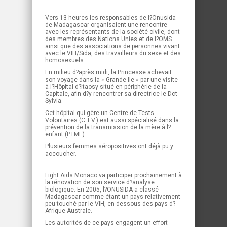
Vers 13 heures les responsables de l?Onusida
de Madagascar organisaient une rencontre
avec les représentants de la société civile, dont
des membres des Nations Unies et de l?OMS
ainsi que des associations de personnes vivant
avec le VIH/Sida, des travailleurs du sexe et des
homosexuels.
En milieu d?après midi, la Princesse achevait
son voyage dans la « Grande Ile » par une visite
à l?Hôpital d?Itaosy situé en périphérie de la
Capitale, afin d?y rencontrer sa directrice le Dct
Sylvia.
Cet hôpital qui gère un Centre de Tests
Volontaires (C.T.V.) est aussi spécialisé dans la
prévention de la transmission de la mère à l?
enfant (PTME).
Plusieurs femmes séropositives ont déjà pu y
accoucher.
Fight Aids Monaco va participer prochainement à
la rénovation de son service d?analyse
biologique. En 2005, l?ONUSIDA a classé
Madagascar comme étant un pays relativement
peu touché par le VIH, en dessous des pays d?
Afrique Australe.
Les autorités de ce pays engagent un effort