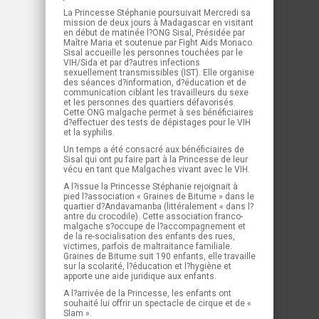
La Princesse Stéphanie poursuivait Mercredi sa
mission de deux jours à Madagascar en visitant
en début de matinée l?ONG Sisal, Présidée par
Maître Maria et soutenue par Fight Aids Monaco.
Sisal accueille les personnes touchées par le
VIH/Sida et par d?autres infections
sexuellement transmissibles (IST). Elle organise
des séances d?information, d?éducation et de
communication ciblant les travailleurs du sexe
et les personnes des quartiers défavorisés.
Cette ONG malgache permet à ses bénéficiaires
d?effectuer des tests de dépistages pour le VIH
et la syphilis.
Un temps a été consacré aux bénéficiaires de
Sisal qui ont pu faire part à la Princesse de leur
vécu en tant que Malgaches vivant avec le VIH.
A l?issue la Princesse Stéphanie rejoignait à
pied l?association « Graines de Bitume » dans le
quartier d?Andavamanba (littéralement « dans l?
antre du crocodile). Cette association franco-
malgache s?occupe de l?accompagnement et
de la re-socialisation des enfants des rues,
victimes, parfois de maltraitance familiale.
Graines de Bitume suit 190 enfants, elle travaille
sur la scolarité, l?éducation et l?hygiène et
apporte une aide juridique aux enfants.
A l?arrivée de la Princesse, les enfants ont
souhaité lui offrir un spectacle de cirque et de «
Slam ».