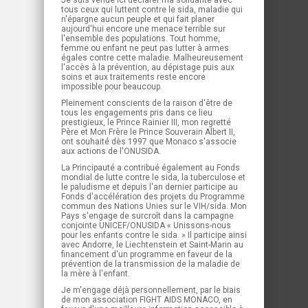
Je suis venue ici déclarer ma solidarité avec
tous ceux qui luttent contre le sida, maladie qui
n'épargne aucun peuple et qui fait planer
aujourd'hui encore une menace terrible sur
l'ensemble des populations. Tout homme,
femme ou enfant ne peut pas lutter à armes
égales contre cette maladie. Malheureusement
l'accès à la prévention, au dépistage puis aux
soins et aux traitements reste encore
impossible pour beaucoup.
Pleinement conscients de la raison d'être de
tous les engagements pris dans ce lieu
prestigieux, le Prince Rainier III, mon regretté
Père et Mon Frère le Prince Souverain Albert II,
ont souhaité dès 1997 que Monaco s'associe
aux actions de l'ONUSIDA.
La Principauté a contribué également au Fonds
mondial de lutte contre le sida, la tuberculose et
le paludisme et depuis l'an dernier participe au
Fonds d'accélération des projets du Programme
commun des Nations Unies sur le VIH/sida. Mon
Pays s'engage de surcroît dans la campagne
conjointe UNICEF/ONUSIDA « Unissons-nous
pour les enfants contre le sida. » Il participe ainsi
avec Andorre, le Liechtenstein et Saint-Marin au
financement d'un programme en faveur de la
prévention de la transmission de la maladie de
la mère à l'enfant.
Je m'engage déjà personnellement, par le biais
de mon association FIGHT AIDS MONACO, en