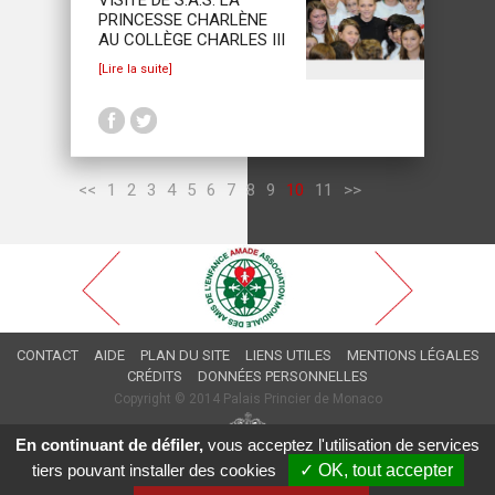
PRINCESSE CHARLÈNE
AU COLLÈGE CHARLES III
[Lire la suite]
<<
1
2
3
4
5
6
7
8
9
10
11
>>
CONTACT
AIDE
PLAN DU SITE
LIENS UTILES
MENTIONS LÉGALES
CRÉDITS
DONNÉES PERSONNELLES
Copyright © 2014 Palais Princier de Monaco
En continuant de défiler,
vous acceptez l'utilisation de services
tiers pouvant installer des cookies
✓ OK, tout accepter