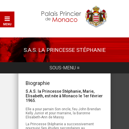
MENU
S.A.S. LA PRINCESSE STÉPHANIE
SOUS-MENU ≡
Biographie
S.A.S. la Princesse Stéphanie, Marie,
Elisabeth, est née à Monaco le 1er février
1965.
Elle a pour parrain Son oncle, feu John Brendan
Kelly Junior et pour marraine, la Baronne
Elisabeth-Ann de Massy.
La Princesse Stéphanie a successivement
poursuivi Ses études secondaires au