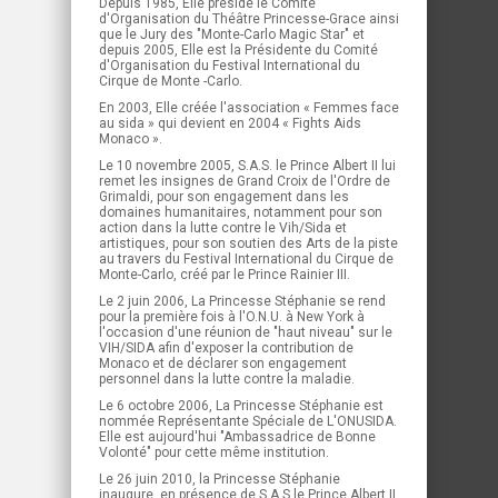
Depuis 1985, Elle préside le Comité
d'Organisation du Théâtre Princesse-Grace ainsi
que le Jury des "Monte-Carlo Magic Star" et
depuis 2005, Elle est la Présidente du Comité
d'Organisation du Festival International du
Cirque de Monte -Carlo.
En 2003, Elle créée l'association « Femmes face
au sida » qui devient en 2004 « Fights Aids
Monaco ».
Le 10 novembre 2005, S.A.S. le Prince Albert II lui
remet les insignes de Grand Croix de l'Ordre de
Grimaldi, pour son engagement dans les
domaines humanitaires, notamment pour son
action dans la lutte contre le Vih/Sida et
artistiques, pour son soutien des Arts de la piste
au travers du Festival International du Cirque de
Monte-Carlo, créé par le Prince Rainier III.
Le 2 juin 2006, La Princesse Stéphanie se rend
pour la première fois à l'O.N.U. à New York à
l'occasion d'une réunion de "haut niveau" sur le
VIH/SIDA afin d'exposer la contribution de
Monaco et de déclarer son engagement
personnel dans la lutte contre la maladie.
Le 6 octobre 2006, La Princesse Stéphanie est
nommée Représentante Spéciale de L'ONUSIDA.
Elle est aujourd'hui "Ambassadrice de Bonne
Volonté" pour cette même institution.
Le 26 juin 2010, la Princesse Stéphanie
inaugure, en présence de S.A.S le Prince Albert II,