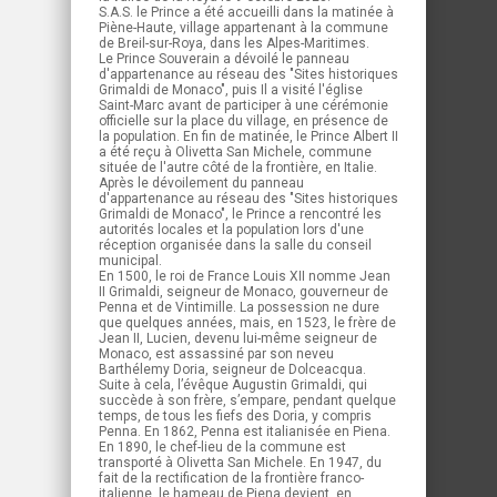
S.A.S. le Prince a été accueilli dans la matinée à
Piène-Haute, village appartenant à la commune
de Breil-sur-Roya, dans les Alpes-Maritimes.
Le Prince Souverain a dévoilé le panneau
d'appartenance au réseau des "Sites historiques
Grimaldi de Monaco", puis Il a visité l'église
Saint-Marc avant de participer à une cérémonie
officielle sur la place du village, en présence de
la population. En fin de matinée, le Prince Albert II
a été reçu à Olivetta San Michele, commune
située de l'autre côté de la frontière, en Italie.
Après le dévoilement du panneau
d'appartenance au réseau des "Sites historiques
Grimaldi de Monaco", le Prince a rencontré les
autorités locales et la population lors d'une
réception organisée dans la salle du conseil
municipal.
En 1500, le roi de France Louis XII nomme Jean
II Grimaldi, seigneur de Monaco, gouverneur de
Penna et de Vintimille. La possession ne dure
que quelques années, mais, en 1523, le frère de
Jean II, Lucien, devenu lui-même seigneur de
Monaco, est assassiné par son neveu
Barthélemy Doria, seigneur de Dolceacqua.
Suite à cela, l’évêque Augustin Grimaldi, qui
succède à son frère, s’empare, pendant quelque
temps, de tous les fiefs des Doria, y compris
Penna. En 1862, Penna est italianisée en Piena.
En 1890, le chef-lieu de la commune est
transporté à Olivetta San Michele. En 1947, du
fait de la rectification de la frontière franco-
italienne, le hameau de Piena devient, en