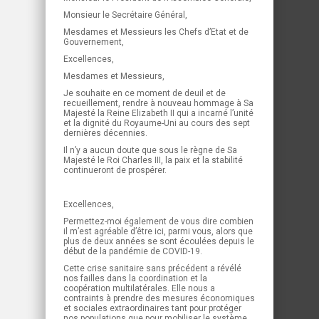
Monsieur le Secrétaire Général,
Mesdames et Messieurs les Chefs d’Etat et de
Gouvernement,
Excellences,
Mesdames et Messieurs,
Je souhaite en ce moment de deuil et de
recueillement, rendre à nouveau hommage à Sa
Majesté la Reine Elizabeth II qui a incarné l’unité
et la dignité du Royaume-Uni au cours des sept
dernières décennies.
Il n’y a aucun doute que sous le règne de Sa
Majesté le Roi Charles III, la paix et la stabilité
continueront de prospérer.
Excellences,
Permettez-moi également de vous dire combien
il m’est agréable d’être ici, parmi vous, alors que
plus de deux années se sont écoulées depuis le
début de la pandémie de COVID-19.
Cette crise sanitaire sans précédent a révélé
nos failles dans la coordination et la
coopération multilatérales. Elle nous a
contraints à prendre des mesures économiques
et sociales extraordinaires tant pour protéger
nos populations que pour mobiliser le système