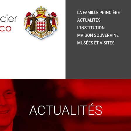
S.
S.
S.
S.
Le
Ar
H
Or
La
Le
L
La
Ja
Le
Pu
Ve
LA FAMILLE PRINCIÈRE
P
P
ACTUALITÉS
L'INSTITUTION
MAISON SOUVERAINE
MUSÉES ET VISITES
ACTUALITÉS