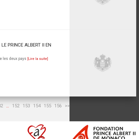
 LE PRINCE ALBERT II EN
re les deux pays
[Lire la suite]
42
...
152
153
154
155
156
>>