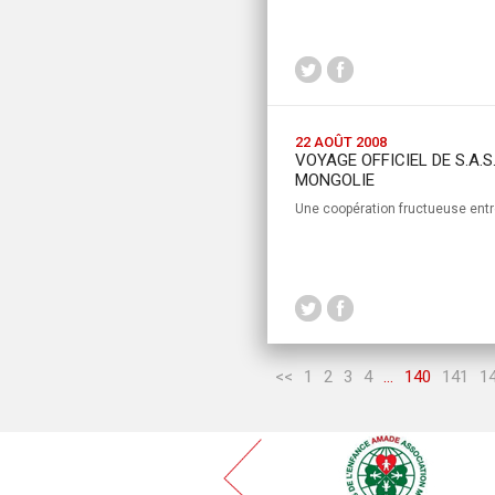
22 AOÛT 2008
VOYAGE OFFICIEL DE S.A.S.
MONGOLIE
Une coopération fructueuse ent
<<
1
2
3
4
...
140
141
1