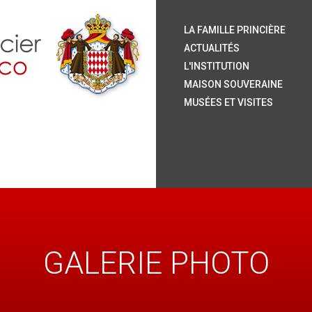
S.
S.
S.
S.
Le
Ar
H
Or
La
Le
L
La
Ja
Le
Pu
Ve
LA FAMILLE PRINCIÈRE
P
P
ACTUALITÉS
L'INSTITUTION
MAISON SOUVERAINE
MUSÉES ET VISITES
GALERIE PHOTO