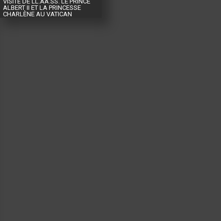
VISITE DE LL.AA.SS. LE PRINCE
ALBERT II ET LA PRINCESSE
CHARLÈNE AU VATICAN