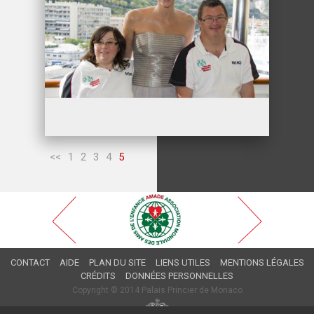
<<
1
2
3
4
5
CONTACT
AIDE
PLAN DU SITE
LIENS UTILES
MENTIONS LÉGALES
CRÉDITS
DONNÉES PERSONNELLES
Copyright © 2014 Palais Princier de Monaco