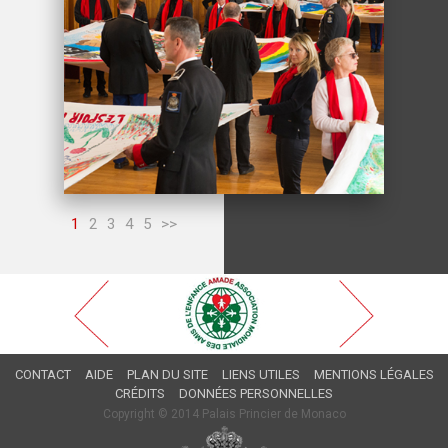
1
2
3
4
5
>>
CONTACT
AIDE
PLAN DU SITE
LIENS UTILES
MENTIONS LÉGALES
CRÉDITS
DONNÉES PERSONNELLES
Copyright © 2014 Palais Princier de Monaco