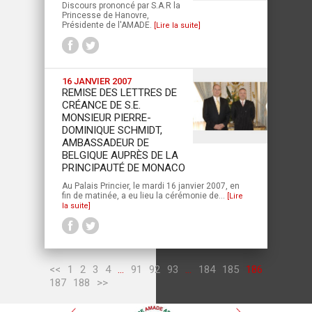
Discours prononcé par S.A.R la
Princesse de Hanovre,
Présidente de l'AMADE.
[Lire la suite]
16 JANVIER 2007
REMISE DES LETTRES DE
CRÉANCE DE S.E.
MONSIEUR PIERRE-
DOMINIQUE SCHMIDT,
AMBASSADEUR DE
BELGIQUE AUPRÈS DE LA
PRINCIPAUTÉ DE MONACO
Au Palais Princier, le mardi 16 janvier 2007, en
fin de matinée, a eu lieu la cérémonie de...
[Lire
la suite]
<<
1
2
3
4
...
91
92
93
...
184
185
186
187
188
>>